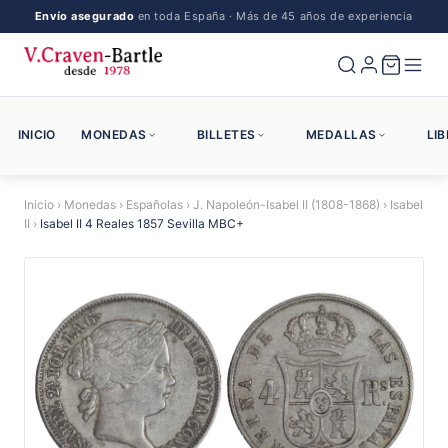
Envío asegurado
en toda España · Más de 45 años de experiencia
INICIO
MONEDAS
BILLETES
MEDALLAS
LI
Inicio
›
Monedas
›
Españolas
›
J. Napoleón-Isabel II (1808-1868)
›
Isabel
II
›
Isabel II 4 Reales 1857 Sevilla MBC+