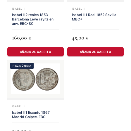
ISABEL II
ISABEL II
Isabel II 2 reales 1853
Isabel II 1 Real 1852 Sevilla
Barcelona Leve rayita en
MBC+
anv. EBC-SC
160,00
45,00
€
€
AÑADIR AL CARRITO
AÑADIR AL CARRITO
PIEZA ÚNICA
ISABEL II
Isabel II 1 Escudo 1867
Madrid Golpec. EBC-