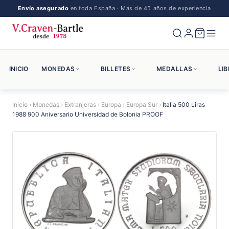
Envío asegurado
en toda España · Más de 45 años de experiencia
INICIO
MONEDAS
BILLETES
MEDALLAS
LI
Inicio
›
Monedas
›
Extranjeras
›
Europa
›
Europa Sur
›
Italia 500 Liras
1988 900 Aniversario Universidad de Bolonia PROOF