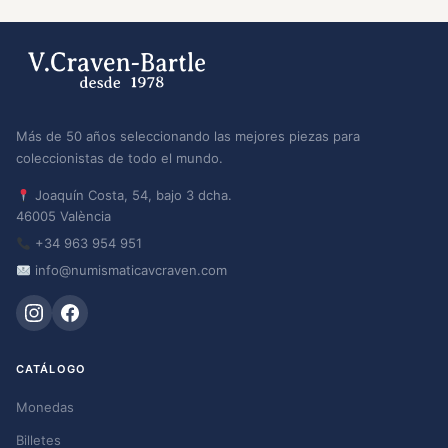
Más de 50 años seleccionando las mejores piezas para
coleccionistas de todo el mundo.
Joaquín Costa, 54, bajo 3 dcha.
46005 València
+34 963 954 951
info@numismaticavcraven.com
CATÁLOGO
Monedas
Billetes