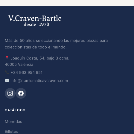
Más de 50 años seleccionando las mejores piezas para
coleccionistas de todo el mundo.
Joaquín Costa, 54, bajo 3 dcha.
46005 València
+34 963 954 951
info@numismaticavcraven.com
CATÁLOGO
Monedas
Billetes