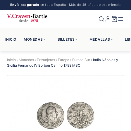
Envío asegurado
en toda España · Más de 45 años de experiencia
INICIO
MONEDAS
BILLETES
MEDALLAS
LI
Inicio
›
Monedas
›
Extranjeras
›
Europa
›
Europa Sur
›
Italia Nápoles y
Sicilia Fernando IV Borbón Carlino 1798 MBC