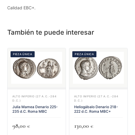
Calidad EBC+.
También te puede interesar
PIEZA ÚNICA
PIEZA ÚNICA
ALTO IMPERIO (27 A.C.-284
ALTO IMPERIO (27 A.C.-284
D.C.)
D.C.)
Julia Mamea Denario 225-
Heliogábalo Denario 218-
235 d.C. Roma MBC
222 d.C. Roma MBC+
98,00
130,00
€
€