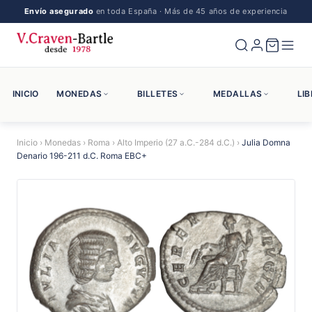
Envío asegurado
en toda España · Más de 45 años de experiencia
INICIO
MONEDAS
BILLETES
MEDALLAS
LI
Inicio
›
Monedas
›
Roma
›
Alto Imperio (27 a.C.-284 d.C.)
›
Julia Domna
Denario 196-211 d.C. Roma EBC+