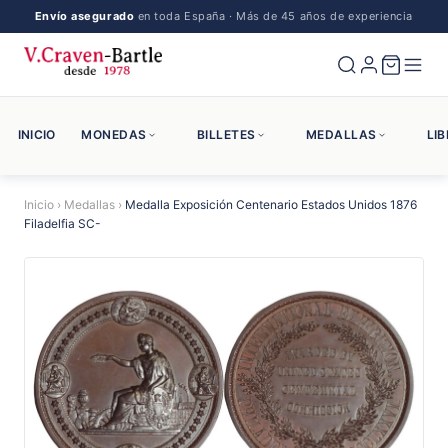
Envío asegurado
en toda España · Más de 45 años de experiencia
INICIO
MONEDAS
BILLETES
MEDALLAS
LI
Inicio
›
Medallas
›
Medalla Exposición Centenario Estados Unidos 1876
Filadelfia SC-