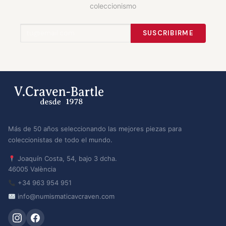
coleccionismo
SUSCRIBIRME
Más de 50 años seleccionando las mejores piezas para
coleccionistas de todo el mundo.
Joaquín Costa, 54, bajo 3 dcha.
46005 València
+34 963 954 951
info@numismaticavcraven.com