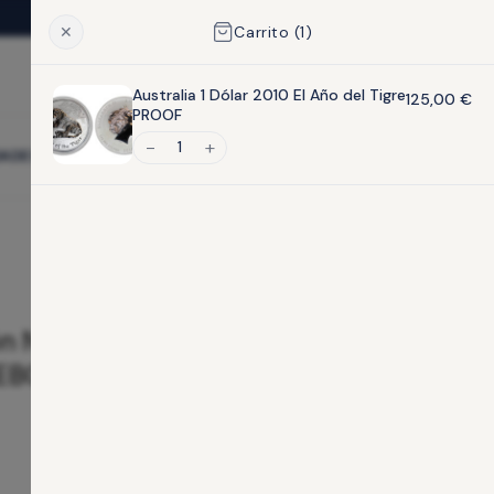
✕
Carrito (
1
)
1
Australia 1 Dólar 2010 El Año del Tigre
125,00
€
PROOF
1
ADES
CONTACTO
n Nacional Valencia 1910
 EBC