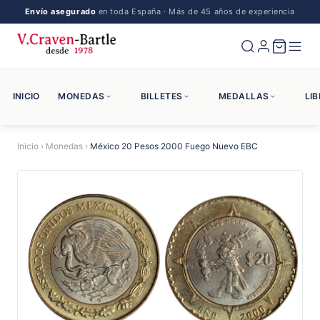
Envío asegurado
en toda España · Más de 45 años de experiencia
INICIO
MONEDAS
BILLETES
MEDALLAS
LI
Inicio
›
Monedas
›
México 20 Pesos 2000 Fuego Nuevo EBC