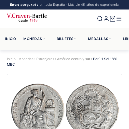
Envío asegurado
en toda España · Más de 45 años de experiencia
INICIO
MONEDAS
BILLETES
MEDALLAS
LI
Inicio
›
Monedas
›
Extranjeras
›
América centro y sur
›
Perú 1 Sol 1881
MBC