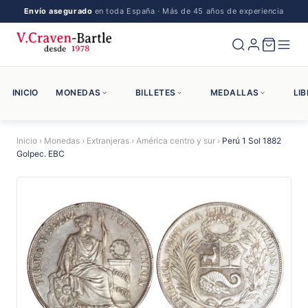
Envío asegurado
en toda España · Más de 45 años de experiencia
INICIO
MONEDAS
BILLETES
MEDALLAS
LI
Inicio
›
Monedas
›
Extranjeras
›
América centro y sur
›
Perú 1 Sol 1882
Golpec. EBC