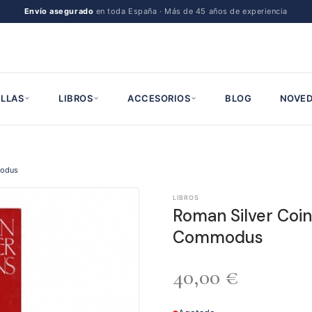
Envío asegurado
en toda España · Más de 45 años de experiencia
LLAS
LIBROS
ACCESORIOS
BLOG
NOVED
modus
LIBROS
Roman Silver Coin
Commodus
40,00
€