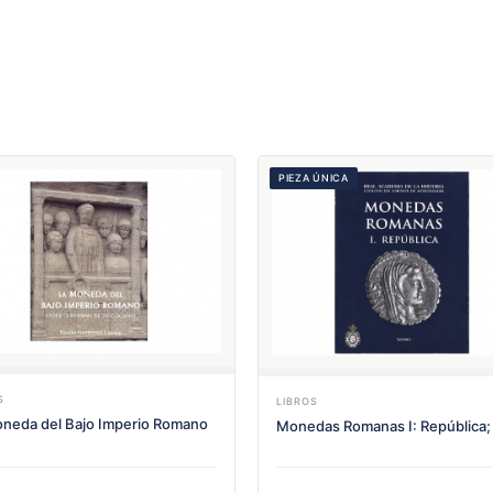
PIEZA ÚNICA
S
LIBROS
neda del Bajo Imperio Romano
Monedas Romanas I: República;