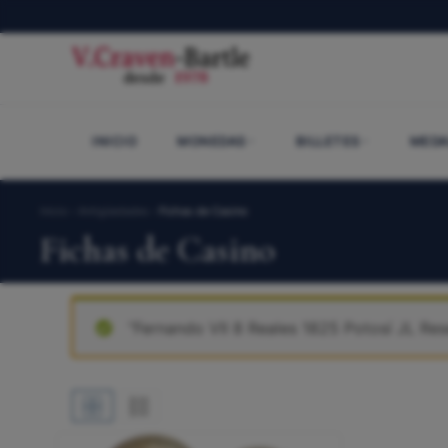
Fichas de Casino
INICIO
MONEDAS
BILLETES
MEDA
Inicio
›
Antigüedades
›
Fichas de Casino
Fichas de Casino
“Fernando VII 8 Reales 1825 Potosí JL Rese