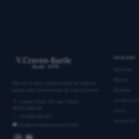
CATÁLOGO
Monedas
Billetes
Más de 50 años seleccionando las mejores
piezas para coleccionistas de todo el mundo.
Medallas
Condecoraci
Joaquín Costa, 54, bajo 3 dcha.
46005 València
Libros
+34 963 954 951
Accesorios
info@numismaticavcraven.com