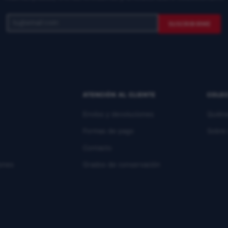
SUSCRIBIRME
ATENCIÓN AL CLIENTE
COLE
Envíos y devoluciones
Quién
Formas de pago
Sobre 
Contacto
ones
Grados de conservación