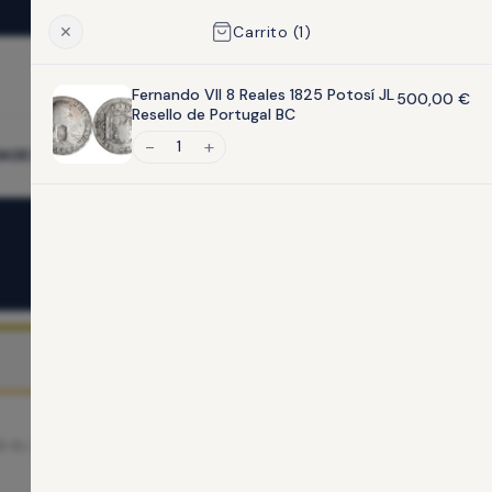
✕
Carrito (
1
)
1
Fernando VII 8 Reales 1825 Potosí JL
500,00
€
Resello de Portugal BC
1
ADES
CONTACTO
1 piezas disponibles
Ver Carrito
 EL ÚNICO RESULTADO