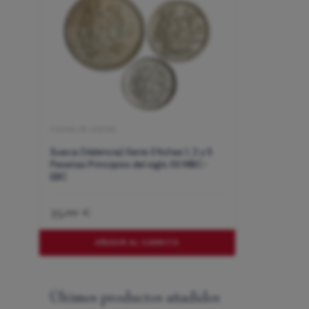
FICHAS DE CASINO
Sueca (Valencia) Serie 3 fichas 1, 2 y 5
Pesetas Principios del siglo XX MBC-
EBC
35,00
€
AÑADIR AL CARRITO
Últimos productos añadidos