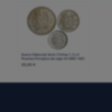
Sueca (Valencia) Serie 3 fichas 1, 2 y 5
Pesetas Principios del siglo XX MBC-EBC
35,00
€