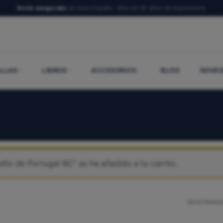
Envío asegurado
en toda España · Más de 45 años de experiencia
LLAS
LIBROS
ACCESORIOS
BLOG
NOVED
llo de Portugal BC” se ha añadido a tu carrito.
MOSTRANDO