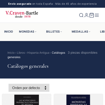
Catálogos generales
Envío asegurado
en toda España · Más de 45 años de experiencia
INICIO
MONEDAS
BILLETES
MEDALLAS
LI
3 piezas disponibles
Inicio
›
Libros
›
Hispania Antigua
›
Catálogos
generales
Catálogos generales