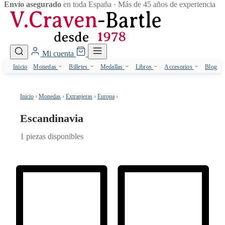
Escandinavia
Envío asegurado
en toda España · Más de 45 años de experiencia
Mi cuenta
Inicio
Monedas
Billetes
Medallas
Libros
Accesorios
Blog
Inicio
›
Monedas
›
Extranjeras
›
Europa
›
Escandinavia
Escandinavia
1 piezas disponibles