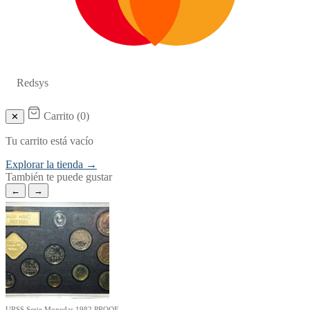
Redsys
Carrito (
0
)
✕
Tu carrito está vacío
Explorar la tienda →
También te puede gustar
←
→
URSS Serie Monedas 1982 PROOF