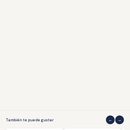
Condecoraciones
Libros
Accesorios
ATENCIÓN AL CLIENTE
Envíos y devoluciones
Formas de pago
Contacto
Grados de conservación
COLECCIONISMO
Quiénes somos
Sobre coleccionar
También te puede gustar
LEGAL