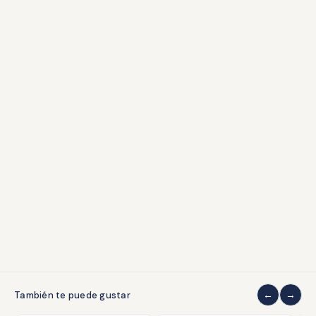
Condecoraciones
Libros
Accesorios
ATENCIÓN AL CLIENTE
Envíos y devoluciones
Formas de pago
Contacto
Grados de conservación
COLECCIONISMO
Quiénes somos
Sobre coleccionar
También te puede gustar
LEGAL