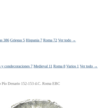
ras
386
Griegas
5
Hispania
7
Roma
72
Ver todo →
s y condecoraciones
7
Medieval
11
Roma
8
Varios
1
Ver todo →
o Pío Denario 152-153 d.C. Roma EBC