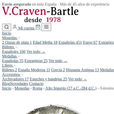
Envío asegurado
en toda España · Más de 45 años de experiencia
Mi cuenta
Inicio
Monedas
2 Onzas de plata
1
Edad Media
18
Españolas
451
Euros
67
Extranje
Billetes
Españoles
166
Ver todo →
Medallas
Españolas
55
Extranjeras
25
Ver todo →
Libros
Billetes
2
España Moderna
11
Grecia
2
Hispania Antigua
13
Medalla
Accesorios
Archivadores
17
Estuches y bandejas
25
Ver todo →
Blog
Novedades
Contacto
Inicio
›
Monedas
›
Roma
›
Alto Imperio (27 a.C.-284 d.C.)
›
Antonin