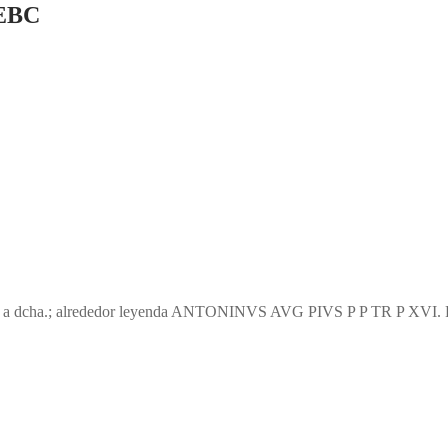
 EBC
a, a dcha.; alrededor leyenda ANTONINVS AVG PIVS P P TR P XVI. Rev