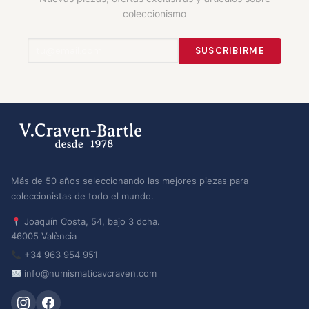
coleccionismo
SUSCRIBIRME
Más de 50 años seleccionando las mejores piezas para
coleccionistas de todo el mundo.
Joaquín Costa, 54, bajo 3 dcha.
46005 València
+34 963 954 951
info@numismaticavcraven.com