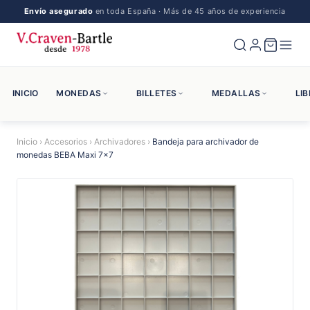
Envío asegurado
en toda España · Más de 45 años de experiencia
INICIO
MONEDAS
BILLETES
MEDALLAS
LI
Inicio
›
Accesorios
›
Archivadores
›
Bandeja para archivador de
monedas BEBA Maxi 7x7