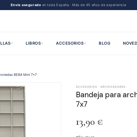
Envío asegurado
en toda España · Más de 45 años de experiencia
LLAS
LIBROS
ACCESORIOS
BLOG
NOVED
 monedas BEBA Mini 7x7
ACCESORIOS · ARCHIVADORES
Bandeja para arc
7x7
13,90
€