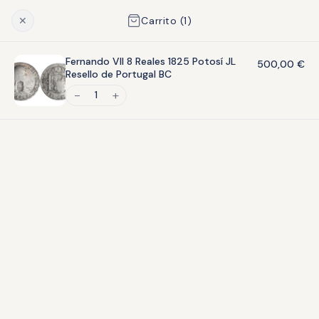
Envío asegurado
en toda España · Más de 45 años de experiencia
✕
Carrito (
1
)
1
Fernando VII 8 Reales 1825 Potosí JL
500,00
€
Resello de Portugal BC
1
INICIO
MONEDAS
BILLETES
MEDALLAS
LI
Inicio
›
Monedas
›
Euros
›
Francia 10 Euros 2025 Clásicos Animados
Fantasía SC