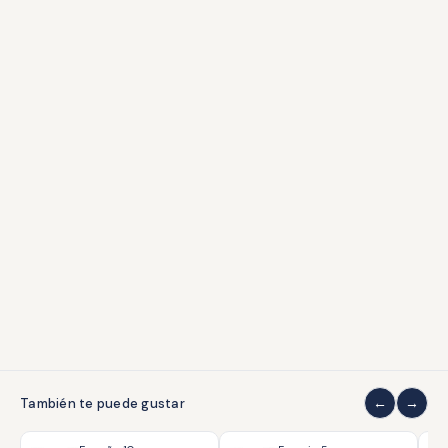
Condecoraciones
Libros
Accesorios
ATENCIÓN AL CLIENTE
Envíos y devoluciones
Formas de pago
Contacto
Grados de conservación
COLECCIONISMO
Quiénes somos
Sobre coleccionar
También te puede gustar
LEGAL