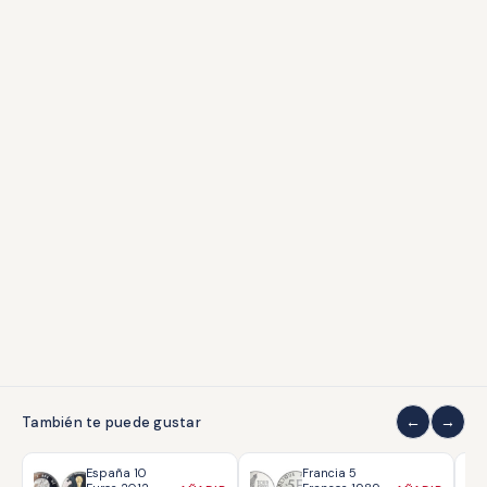
Libros
Accesorios
ATENCIÓN AL CLIENTE
Envíos y devoluciones
Formas de pago
Contacto
Grados de conservación
COLECCIONISMO
Quiénes somos
Sobre coleccionar
También te puede gustar
LEGAL
España 10
Francia 5