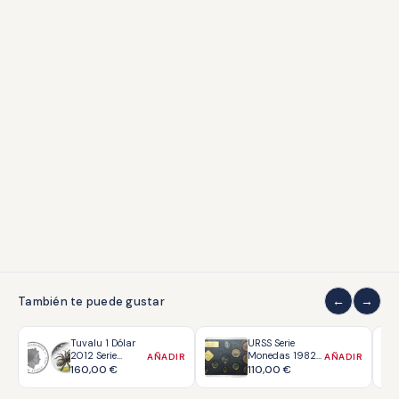
Accesorios
ATENCIÓN AL CLIENTE
Envíos y devoluciones
Formas de pago
Contacto
Grados de conservación
COLECCIONISMO
Quiénes somos
Sobre coleccionar
También te puede gustar
LEGAL
Tuvalu 1 Dólar
URSS Serie
2012 Serie
Monedas 1982
AÑADIR
AÑADIR
Aviso legal
Deadly &
PROOF
160,00
€
110,00
€
Dangerous -
Privacidad
Araña de Tubo