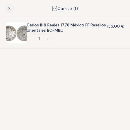
Envío asegurado
en toda España · Más de 45 años de experiencia
✕
Carrito (
1
)
1
Carlos III 8 Reales 1778 México FF Resellos
135,00
€
orientales BC-MBC
1
INICIO
MONEDAS
BILLETES
MEDALLAS
LI
Inicio
›
Monedas
›
Extranjeras
›
Europa
›
Serbia 1 dinar 1915 EBC